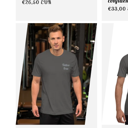
confide
Normaler
€26,50 EUR
Normale
€33,00
Preis
Preis