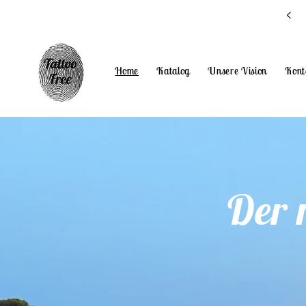
Direkt
Sei du selbst ... bleib Tattoo Free
zum
Inhalt
Home
Katalog
Unsere Vision
Kont
Der 