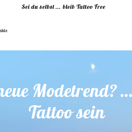
Sauber, elegant, natürlich ... Tattoo Free
akte
neue Modetrend? 
Tattoo sein