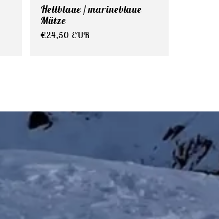
Hellblaue / marineblaue
Mütze
Normaler
€24,50 EUR
Preis