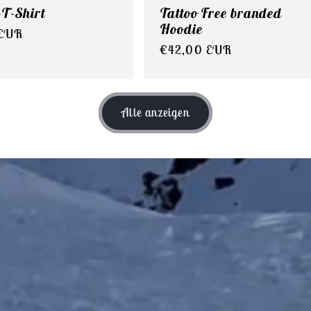
-T-Shirt
Tattoo Free branded
Hoodie
r
 EUR
Normaler
€42,00 EUR
Preis
Alle anzeigen