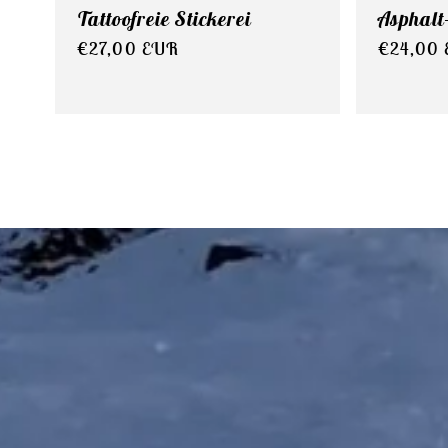
Tattoofreie Stickerei
Asphalt
Normaler
€27,00 EUR
Normale
€24,00
Preis
Preis