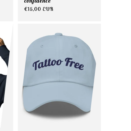
confidence
Normaler
€15,00 EUR
Preis